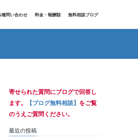
各種問い合わせ
料金・報酬額
無料相談ブログ
寄せられた質問にブログで回答し
ます。
【ブログ無料相談】
をご覧
のうえご質問ください。
最近の投稿