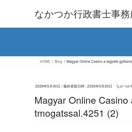
コ
ナ
なかつか行政書士事務
ン
ビ
テ
ゲ
ン
ー
ツ
シ
へ
ョ
ス
ン
キ
に
ッ
移
HOME
Blog
Magyar Online Casino a legjobb gyflszolg
プ
動
2026年5月30日
/ 最終更新日時 :
2026年5月30日
なかつか
Magyar Online Casino a 
tmogatssal.4251 (2)