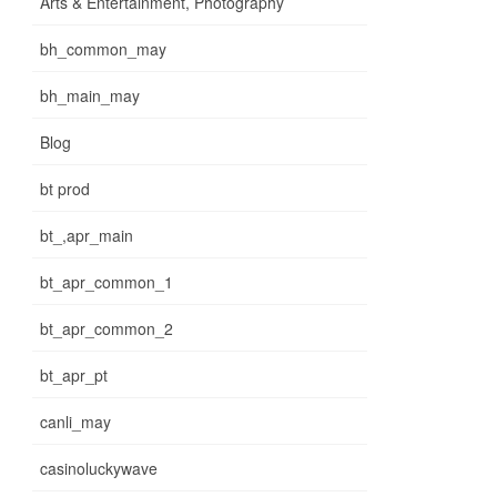
Arts & Entertainment, Photography
bh_common_may
bh_main_may
Blog
bt prod
bt_,apr_main
bt_apr_common_1
bt_apr_common_2
bt_apr_pt
canli_may
casinoluckywave