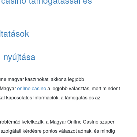
ltatások
 nyújtása
ine magyar kaszinókat, akkor a legjobb
A Magyar
online casino
a legjobb választás, mert mindent
kal kapcsolatos információk, a támogatás és az
roblémád keletkezik, a Magyar Online Casino szuper
szolgálati kérdésre pontos válaszot adnak, és mindig