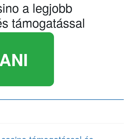
ino a legjobb
 és támogatással
ANI
 casino támogatással és