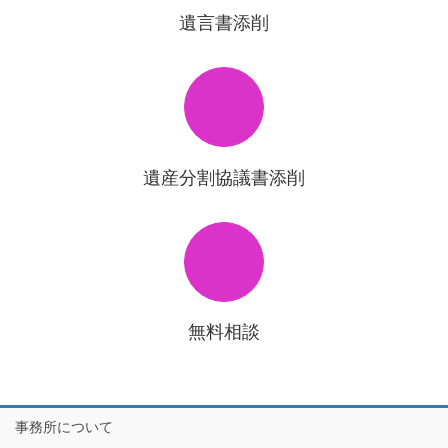
遺言書添削
遺産分割協議書添削
無料相談
事務所について