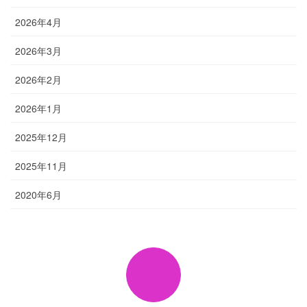
2026年4月
2026年3月
2026年2月
2026年1月
2025年12月
2025年11月
2020年6月