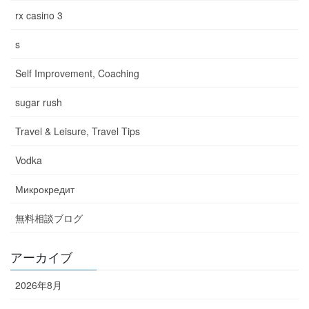
rx casino 3
s
Self Improvement, Coaching
sugar rush
Travel & Leisure, Travel Tips
Vodka
Микрокредит
無料相談ブログ
アーカイブ
2026年8月