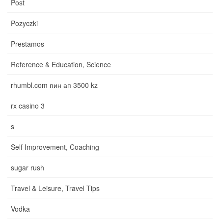
Post
Pozyczki
Prestamos
Reference & Education, Science
rhumbl.com пин ап 3500 kz
rx casino 3
s
Self Improvement, Coaching
sugar rush
Travel & Leisure, Travel Tips
Vodka