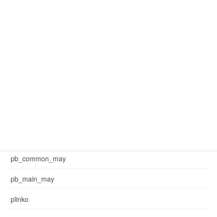
mar_common_3
mar_pb_main
mar_sb_common
mar_sb_main
may_common_sb
may_main_sb
News
pb_common_may
pb_main_may
plinko