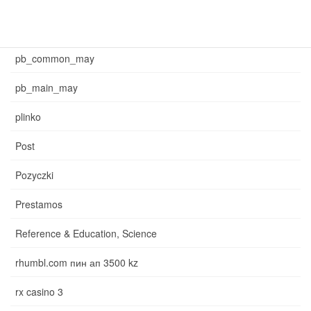
News
pb_common_may
pb_main_may
plinko
Post
Pozyczki
Prestamos
Reference & Education, Science
rhumbl.com пин ап 3500 kz
rx casino 3