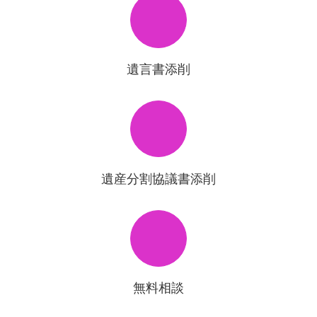
遺言書添削
遺産分割協議書添削
無料相談