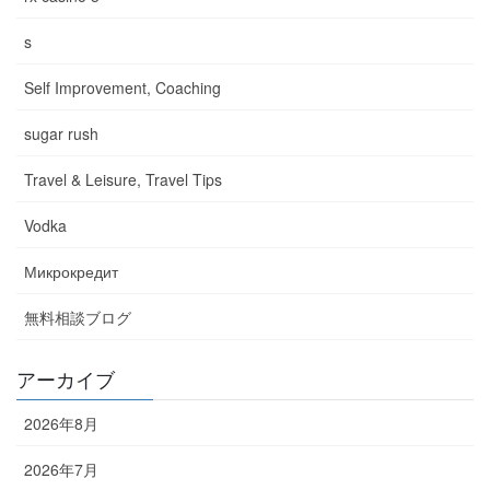
s
Self Improvement, Coaching
sugar rush
Travel & Leisure, Travel Tips
Vodka
Микрокредит
無料相談ブログ
アーカイブ
2026年8月
2026年7月