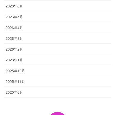
2026年6月
2026年5月
2026年4月
2026年3月
2026年2月
2026年1月
2025年12月
2025年11月
2020年6月