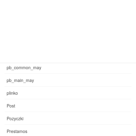
mar_sb_common
mar_sb_main
may_common_sb
may_main_sb
News
pb_common_may
pb_main_may
plinko
Post
Pozyczki
Prestamos