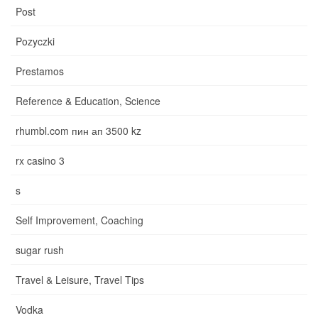
Post
Pozyczki
Prestamos
Reference & Education, Science
rhumbl.com пин ап 3500 kz
rx casino 3
s
Self Improvement, Coaching
sugar rush
Travel & Leisure, Travel Tips
Vodka