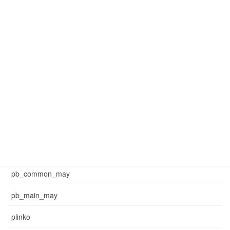
mar_common_1
mar_common_3
mar_pb_main
mar_sb_common
mar_sb_main
may_common_sb
may_main_sb
News
pb_common_may
pb_main_may
plinko