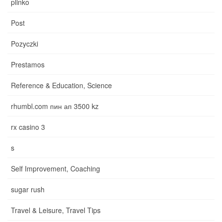
plinko
Post
Pozyczki
Prestamos
Reference & Education, Science
rhumbl.com пин ап 3500 kz
rx casino 3
s
Self Improvement, Coaching
sugar rush
Travel & Leisure, Travel Tips