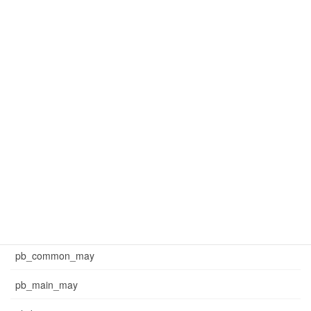
mar_common_1
mar_common_3
mar_pb_main
mar_sb_common
mar_sb_main
may_common_sb
may_main_sb
News
pb_common_may
pb_main_may