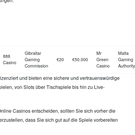
ungen:
Gibraltar
Mr
Malta
888
Gaming
€20
€50.000
Green
Gaming
Casino
Commission
Casino
Authority
izenziert und bieten eine sichere und vertrauenswürdige
elen, von Slots über Tischspiele bis hin zu Live-
nline Casinos entscheiden, sollten Sie sich vorher die
ustellen, dass Sie sich gut auf die Spiele vorbereiten