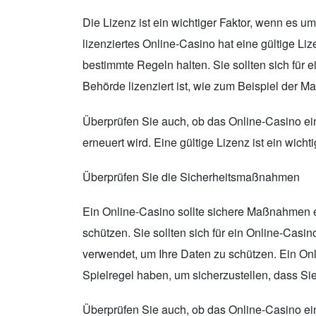
Die Lizenz ist ein wichtiger Faktor, wenn es u
lizenziertes Online-Casino hat eine gültige Li
bestimmte Regeln halten. Sie sollten sich für 
Behörde lizenziert ist, wie zum Beispiel der M
Überprüfen Sie auch, ob das Online-Casino ein
erneuert wird. Eine gültige Lizenz ist ein wich
Überprüfen Sie die Sicherheitsmaßnahmen
Ein Online-Casino sollte sichere Maßnahmen e
schützen. Sie sollten sich für ein Online-Cas
verwendet, um Ihre Daten zu schützen. Ein Onl
Spielregel haben, um sicherzustellen, dass S
Überprüfen Sie auch, ob das Online-Casino ein