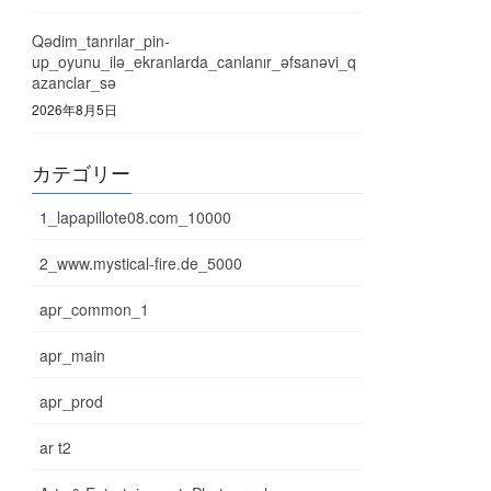
Qədim_tanrılar_pin-
up_oyunu_ilə_ekranlarda_canlanır_əfsanəvi_q
azanclar_sə
2026年8月5日
カテゴリー
1_lapapillote08.com_10000
2_www.mystical-fire.de_5000
apr_common_1
apr_main
apr_prod
ar t2