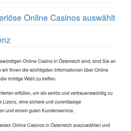
eriöse Online Casinos auswählt
enz
würdigen Online Casino in Österreich sind, sind Sie an
n wir Ihnen die wichtigsten Informationen über Online
die richtige Wahl zu treffen.
iterien erfüllen, um als seriös und vertrauenswürdig zu
ge Lizenz, eine sichere und zuverlässige
len und einem guten Kundenservice.
esten Online Casinos in Österreich auszuwählen und