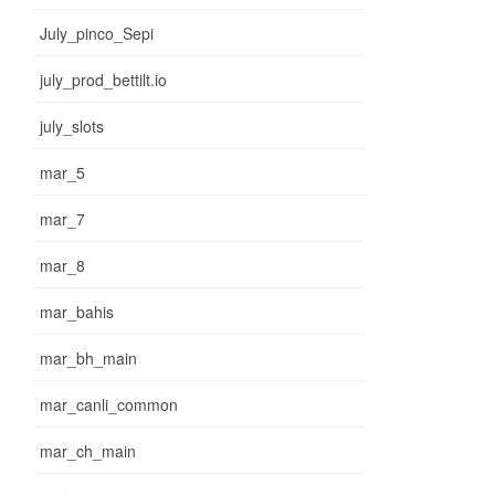
July_pinco_Sepi
july_prod_bettilt.io
july_slots
mar_5
mar_7
mar_8
mar_bahis
mar_bh_main
mar_canli_common
mar_ch_main