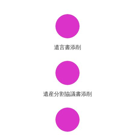
遺言書添削
遺産分割協議書添削