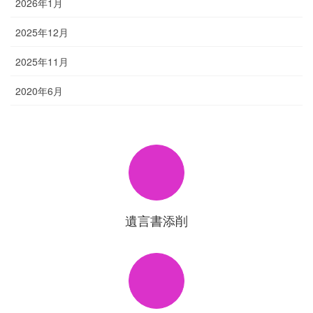
2026年1月
2025年12月
2025年11月
2020年6月
遺言書添削