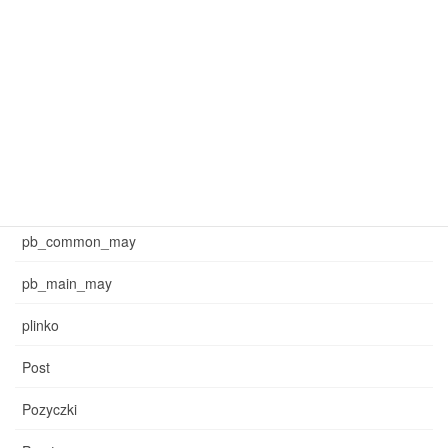
mar_sb_common
mar_sb_main
may_common_sb
may_main_sb
News
pb_common_may
pb_main_may
plinko
Post
Pozyczki