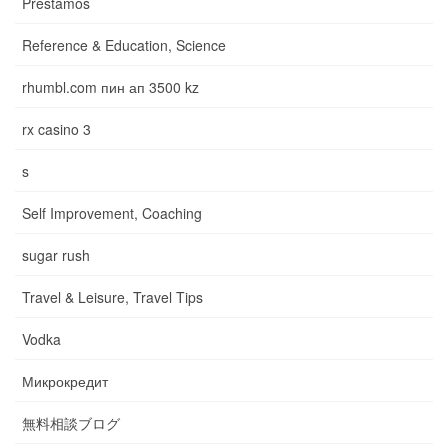
Prestamos
Reference & Education, Science
rhumbl.com пин ап 3500 kz
rx casino 3
s
Self Improvement, Coaching
sugar rush
Travel & Leisure, Travel Tips
Vodka
Микрокредит
無料相談ブログ