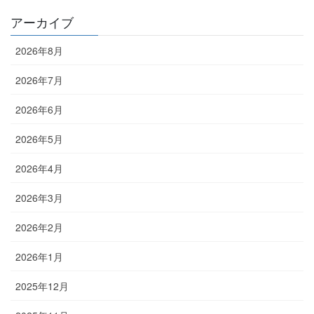
アーカイブ
2026年8月
2026年7月
2026年6月
2026年5月
2026年4月
2026年3月
2026年2月
2026年1月
2025年12月