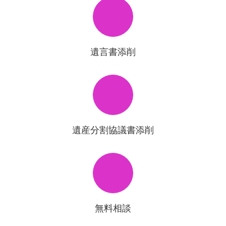
遺言書添削
遺産分割協議書添削
無料相談