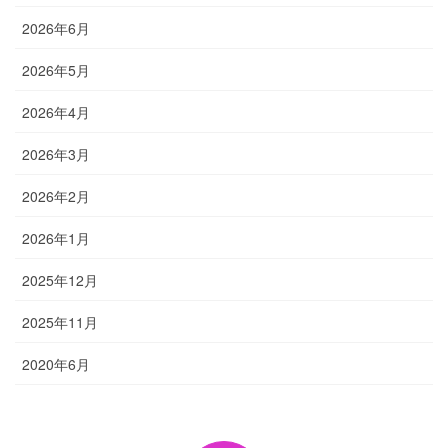
2026年6月
2026年5月
2026年4月
2026年3月
2026年2月
2026年1月
2025年12月
2025年11月
2020年6月