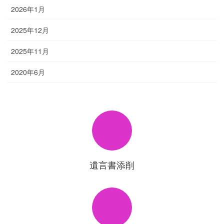
2026年1月
2025年12月
2025年11月
2020年6月
遺言書添削