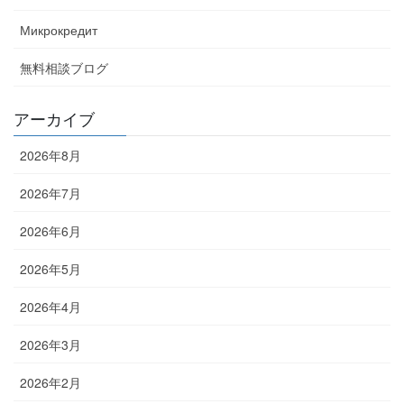
Микрокредит
無料相談ブログ
アーカイブ
2026年8月
2026年7月
2026年6月
2026年5月
2026年4月
2026年3月
2026年2月