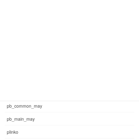
mar_common_1
mar_common_3
mar_pb_main
mar_sb_common
mar_sb_main
may_common_sb
may_main_sb
News
pb_common_may
pb_main_may
plinko