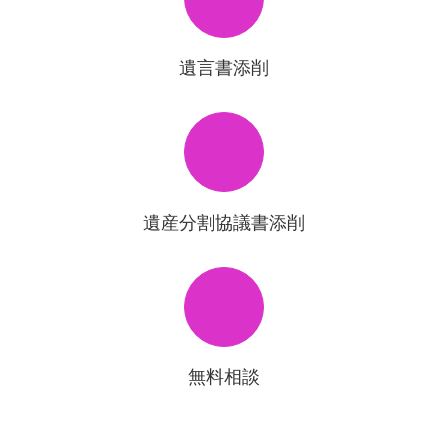
遺言書添削
遺産分割協議書添削
無料相談