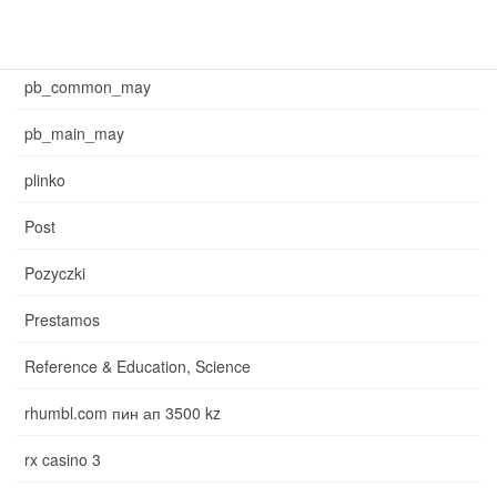
News
pb_common_may
pb_main_may
plinko
Post
Pozyczki
Prestamos
Reference & Education, Science
rhumbl.com пин ап 3500 kz
rx casino 3