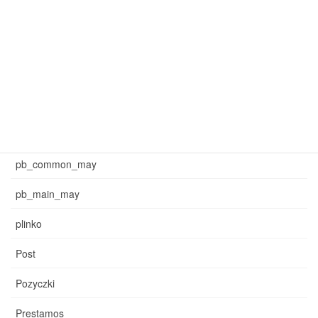
mar_sb_common
mar_sb_main
may_common_sb
may_main_sb
News
pb_common_may
pb_main_may
plinko
Post
Pozyczki
Prestamos