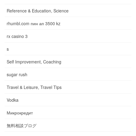
Reference & Education, Science
rhumbl.com пин ап 3500 kz
rx casino 3
s
Self Improvement, Coaching
sugar rush
Travel & Leisure, Travel Tips
Vodka
Микрокредит
無料相談ブログ