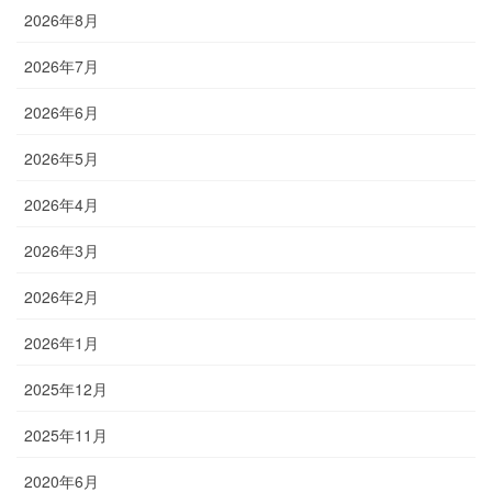
2026年8月
2026年7月
2026年6月
2026年5月
2026年4月
2026年3月
2026年2月
2026年1月
2025年12月
2025年11月
2020年6月