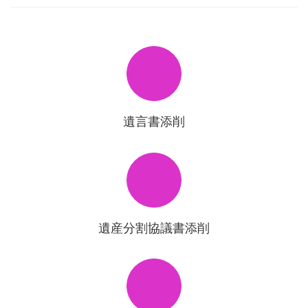
遺言書添削
遺産分割協議書添削