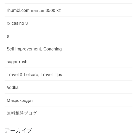
rhumbl.com пин ап 3500 kz
rx casino 3
s
Self Improvement, Coaching
sugar rush
Travel & Leisure, Travel Tips
Vodka
Микрокредит
無料相談ブログ
アーカイブ