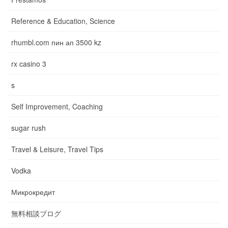
Reference & Education, Science
rhumbl.com пин ап 3500 kz
rx casino 3
s
Self Improvement, Coaching
sugar rush
Travel & Leisure, Travel Tips
Vodka
Микрокредит
無料相談ブログ