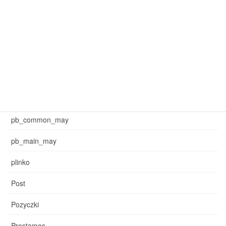
mar_sb_common
mar_sb_main
may_common_sb
may_main_sb
News
pb_common_may
pb_main_may
plinko
Post
Pozyczki
Prestamos