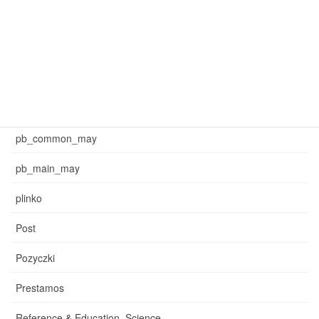
mar_sb_main
may_common_sb
may_main_sb
News
pb_common_may
pb_main_may
plinko
Post
Pozyczki
Prestamos
Reference & Education, Science