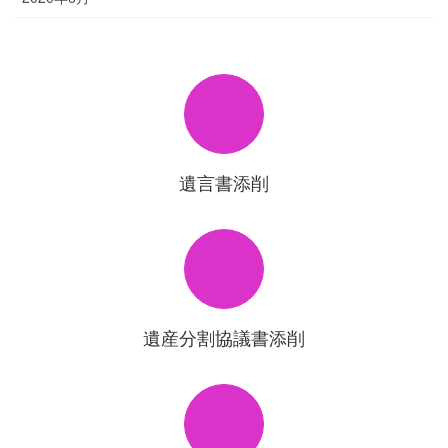
遺言書添削
遺産分割協議書添削