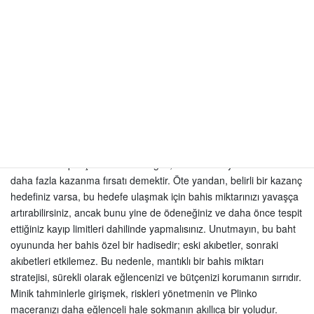
ettiğini seziyorsanız, bu size tahmin bedelinizi artırma veya
eksiltme hakkında bir düşünce sunabilir. Ancak bu duyguların her
zaman doğru olmadığını ve bu şans oyununun belirsizliğini
unutmamak önemlidir. Yine de, minik tahminlerle çok vakit
aktivitede bulunmak, size bu eğlencenin bütünsel ilerleyişi
hakkında daha net bir görüş sunacaktır.
Tahmin bedelinizi ayarlarken, kasanızı ve tehlike tahammülünüzü
da hesaba katmalısınız. Eğer sınırlı bir kasanız varsa, küçük
bahislerle aktivitede bulunmak, toplam aktivite sürenizi çoğaltır ve
daha fazla top alçaltma fırsatı sağlar, bu da varsayımsal olarak
daha fazla kazanma fırsatı demektir. Öte yandan, belirli bir kazanç
hedefiniz varsa, bu hedefe ulaşmak için bahis miktarınızı yavaşça
artırabilirsiniz, ancak bunu yine de ödeneğiniz ve daha önce tespit
ettiğiniz kayıp limitleri dahilinde yapmalısınız. Unutmayın, bu baht
oyununda her bahis özel bir hadisedir; eski akıbetler, sonraki
akıbetleri etkilemez. Bu nedenle, mantıklı bir bahis miktarı
stratejisi, sürekli olarak eğlencenizi ve bütçenizi korumanın sırrıdır.
Minik tahminlerle girişmek, riskleri yönetmenin ve Plinko
maceranızı daha eğlenceli hale sokmanın akıllıca bir yoludur.