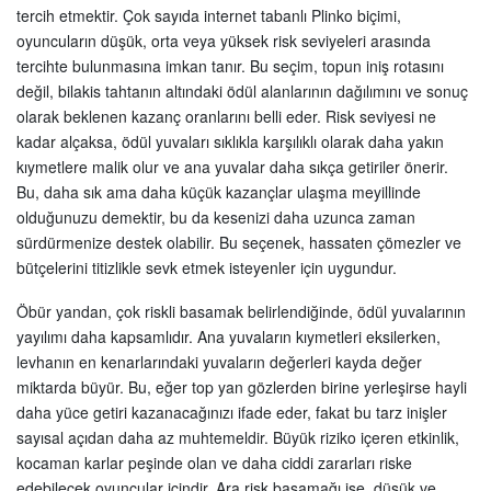
tercih etmektir. Çok sayıda internet tabanlı Plinko biçimi,
oyuncuların düşük, orta veya yüksek risk seviyeleri arasında
tercihte bulunmasına imkan tanır. Bu seçim, topun iniş rotasını
değil, bilakis tahtanın altındaki ödül alanlarının dağılımını ve sonuç
olarak beklenen kazanç oranlarını belli eder. Risk seviyesi ne
kadar alçaksa, ödül yuvaları sıklıkla karşılıklı olarak daha yakın
kıymetlere malik olur ve ana yuvalar daha sıkça getiriler önerir.
Bu, daha sık ama daha küçük kazançlar ulaşma meyillinde
olduğunuzu demektir, bu da kesenizi daha uzunca zaman
sürdürmenize destek olabilir. Bu seçenek, hassaten çömezler ve
bütçelerini titizlikle sevk etmek isteyenler için uygundur.
Öbür yandan, çok riskli basamak belirlendiğinde, ödül yuvalarının
yayılımı daha kapsamlıdır. Ana yuvaların kıymetleri eksilerken,
levhanın en kenarlarındaki yuvaların değerleri kayda değer
miktarda büyür. Bu, eğer top yan gözlerden birine yerleşirse hayli
daha yüce getiri kazanacağınızı ifade eder, fakat bu tarz inişler
sayısal açıdan daha az muhtemeldir. Büyük riziko içeren etkinlik,
kocaman karlar peşinde olan ve daha ciddi zararları riske
edebilecek oyuncular içindir. Ara risk basamağı ise, düşük ve