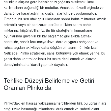
etkinliğin akışına göre bahislerinizi çoğaltıp eksiltmek, kimi
katılımcıların beğendiği bir metottur. Ancak bu, özenli biçimde ve
daha önce kararlaştırılmış kısıtlamalar içinde uygulanmalıdır.
Örneğin, bir seri ufak gelir ulaştıktan sonra bahis miktarınızı azıcık
artırabilir veya bir seri zarar tecrübe ettikten sonra bahis
miktarınızı küçültebilirsiniz. Bu tür stratejilerin kumarhane
oyunlarında güvenilir bir kar sağlamadığını akılda tutmak
önemlidir, ancak katılımcıya ilave idare duygusu bahşeder ve
ruhsal açıdan aktiviteye daha düşkün olmasını mümkün kılar.
Neticede, Plinko stratejileri, şansı bütünüyle yok etmek yerine, bu
şansı daha kontrol edilebilir bir sınıra dahil etmek ve aktivite
deneyimini daha idareli yapmak dayalıdır.
Tehlike Düzeyi Belirleme ve Getiri
Oranları Plinko’da
Plinko’daki en hassas yaklaşımsal tercihlerden biri, bu uğraşın arz
ettiği riziko basamağı imkanlarını idrak etmek ve isabetli olanı