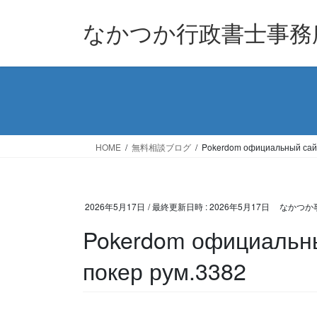
コ
ナ
なかつか行政書士事務
ン
ビ
テ
ゲ
ン
ー
ツ
シ
へ
ョ
ス
ン
キ
に
ッ
移
HOME
無料相談ブログ
Pokerdom официальный сайт
プ
動
2026年5月17日
/ 最終更新日時 :
2026年5月17日
なかつか
Pokerdom официальны
покер рум.3382