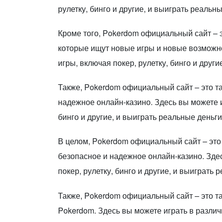
рулетку, бинго и другие, и выиграть реальны
Кроме того, Pokerdom официальный сайт – э
которые ищут новые игры и новые возможно
игры, включая покер, рулетку, бинго и други
Также, Pokerdom официальный сайт – это та
надежное онлайн-казино. Здесь вы можете и
бинго и другие, и выиграть реальные деньги
В целом, Pokerdom официальный сайт – это
безопасное и надежное онлайн-казино. Зде
покер, рулетку, бинго и другие, и выиграть 
Также, Pokerdom официальный сайт – это та
Pokerdom. Здесь вы можете играть в различн