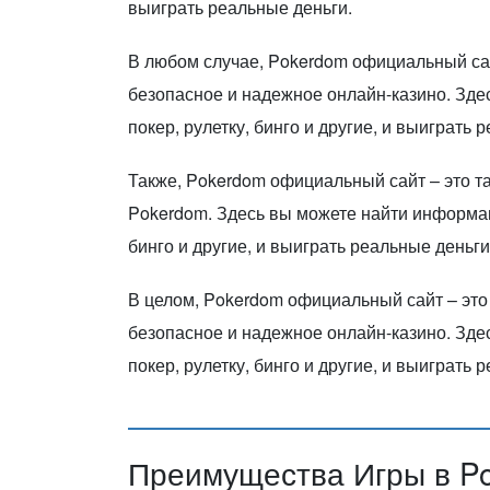
выиграть реальные деньги.
В любом случае, Pokerdom официальный сай
безопасное и надежное онлайн-казино. Зде
покер, рулетку, бинго и другие, и выиграть 
Также, Pokerdom официальный сайт – это т
Pokerdom. Здесь вы можете найти информац
бинго и другие, и выиграть реальные деньги
В целом, Pokerdom официальный сайт – это
безопасное и надежное онлайн-казино. Зде
покер, рулетку, бинго и другие, и выиграть 
Преимущества Игры в P