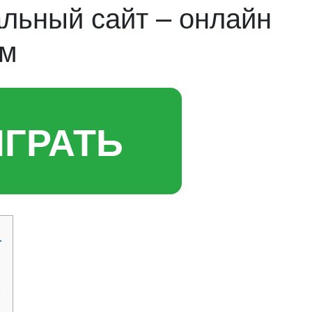
льный сайт – онлайн
ум
ГРАТЬ