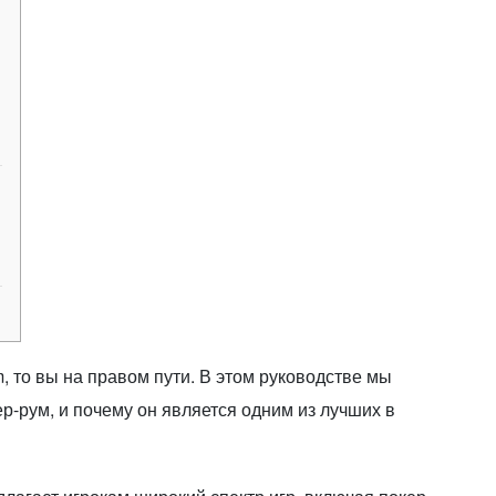
 то вы на правом пути. В этом руководстве мы
ер-рум, и почему он является одним из лучших в