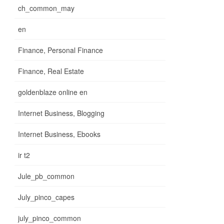
ch_common_may
en
Finance, Personal Finance
Finance, Real Estate
goldenblaze online en
Internet Business, Blogging
Internet Business, Ebooks
ir t2
Jule_pb_common
July_pinco_capes
july_pinco_common