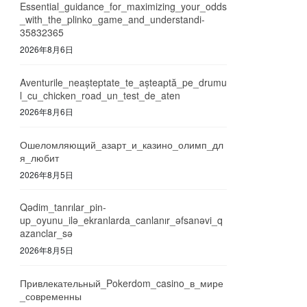
Essential_guidance_for_maximizing_your_odds
_with_the_plinko_game_and_understandi-
35832365
2026年8月6日
Aventurile_neașteptate_te_așteaptă_pe_drumu
l_cu_chicken_road_un_test_de_aten
2026年8月6日
Ошеломляющий_азарт_и_казино_олимп_дл
я_любит
2026年8月5日
Qədim_tanrılar_pin-
up_oyunu_ilə_ekranlarda_canlanır_əfsanəvi_q
azanclar_sə
2026年8月5日
Привлекательный_Pokerdom_casino_в_мире
_современны