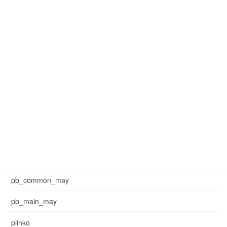
mar_common_1
mar_common_3
mar_pb_main
mar_sb_common
mar_sb_main
may_common_sb
may_main_sb
News
pb_common_may
pb_main_may
plinko