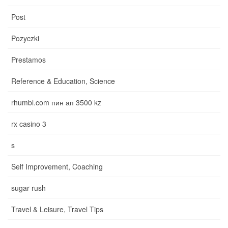
Post
Pozyczki
Prestamos
Reference & Education, Science
rhumbl.com пин ап 3500 kz
rx casino 3
s
Self Improvement, Coaching
sugar rush
Travel & Leisure, Travel Tips