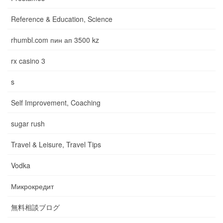
Reference & Education, Science
rhumbl.com пин ап 3500 kz
rx casino 3
s
Self Improvement, Coaching
sugar rush
Travel & Leisure, Travel Tips
Vodka
Микрокредит
無料相談ブログ