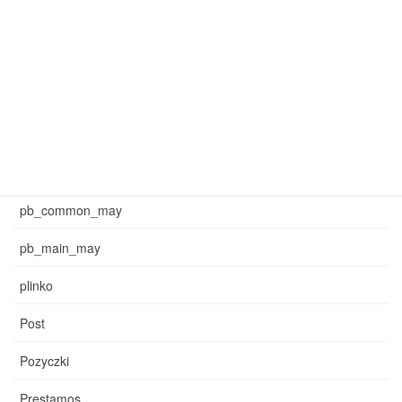
mar_sb_common
mar_sb_main
may_common_sb
may_main_sb
News
pb_common_may
pb_main_may
plinko
Post
Pozyczki
Prestamos