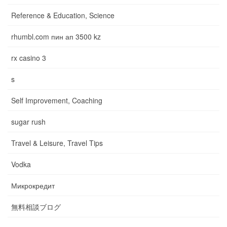
Reference & Education, Science
rhumbl.com пин ап 3500 kz
rx casino 3
s
Self Improvement, Coaching
sugar rush
Travel & Leisure, Travel Tips
Vodka
Микрокредит
無料相談ブログ