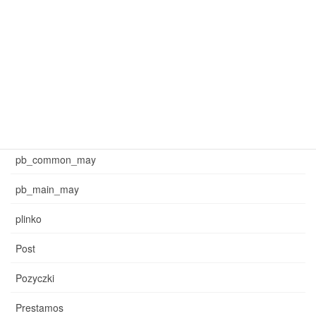
mar_sb_common
mar_sb_main
may_common_sb
may_main_sb
News
pb_common_may
pb_main_may
plinko
Post
Pozyczki
Prestamos