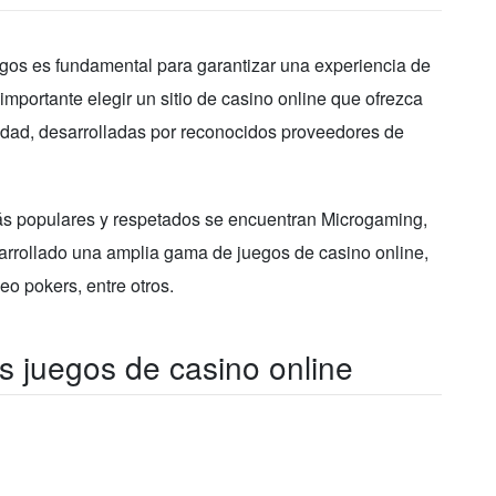
uegos es fundamental para garantizar una experiencia de
importante elegir un sitio de casino online que ofrezca
idad, desarrolladas por reconocidos proveedores de
ás populares y respetados se encuentran Microgaming,
arrollado una amplia gama de juegos de casino online,
eo pokers, entre otros.
os juegos de casino online