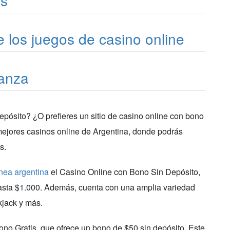
e los juegos de casino online
ianza
epósito? ¿O prefieres un sitio de casino online con bono
 mejores casinos online de Argentina, donde podrás
s.
inea argentina
el Casino Online con Bono Sin Depósito,
asta $1.000. Además, cuenta con una amplia variedad
kjack y más.
ono Gratis, que ofrece un bono de $50 sin depósito. Este