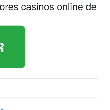
ores casinos online de
R
os