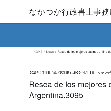
コ
ナ
なかつか行政書士事務
ン
ビ
テ
ゲ
ン
ー
ツ
シ
へ
ョ
ス
ン
キ
に
ッ
移
HOME
News
Resea de los mejores casinos online d
プ
動
2026年4月18日
/ 最終更新日時 :
2026年4月18日
なかつか
Resea de los mejores c
Argentina.3095