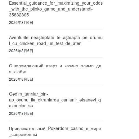
Essential_guidance_for_maximizing_your_odds
_with_the_plinko_game_and_understandi-
35832365
2026年8月6日
Aventurile_neașteptate_te_așteaptă_pe_drumu
l_cu_chicken_road_un_test_de_aten
2026年8月6日
Ошеломляющий_азарт_и_казино_олимп_дл
я_любит
2026年8月5日
Qədim_tanrılar_pin-
up_oyunu_ilə_ekranlarda_canlanır_əfsanəvi_q
azanclar_sə
2026年8月5日
Привлекательный_Pokerdom_casino_в_мире
_современны