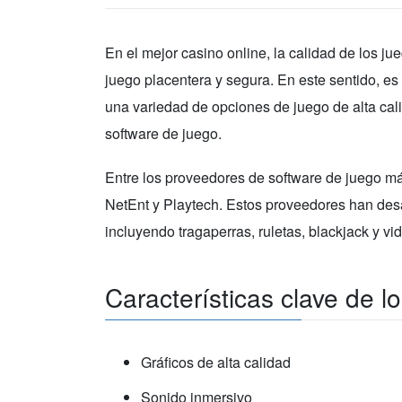
En el mejor casino online, la calidad de los j
juego placentera y segura. En este sentido, es 
una variedad de opciones de juego de alta cal
software de juego.
Entre los proveedores de software de juego m
NetEnt y Playtech. Estos proveedores han des
incluyendo tragaperras, ruletas, blackjack y vid
Características clave de l
Gráficos de alta calidad
Sonido inmersivo