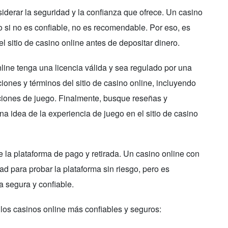
siderar la seguridad y la confianza que ofrece. Un casino
ro si no es confiable, no es recomendable. Por eso, es
del sitio de casino online antes de depositar dinero.
line tenga una licencia válida y sea regulado por una
iones y términos del sitio de casino online, incluyendo
diciones de juego. Finalmente, busque reseñas y
a idea de la experiencia de juego en el sitio de casino
e la plataforma de pago y retirada. Un casino online con
d para probar la plataforma sin riesgo, pero es
a segura y confiable.
 los casinos online más confiables y seguros: