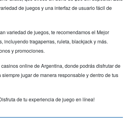
riedad de juegos y una interfaz de usuario fácil de
ran variedad de juegos, te recomendamos el Mejor
 incluyendo tragaperras, ruleta, blackjack y más.
onos y promociones.
casinos online de Argentina, donde podrás disfrutar de
a siempre jugar de manera responsable y dentro de tus
isfruta de tu experiencia de juego en línea!