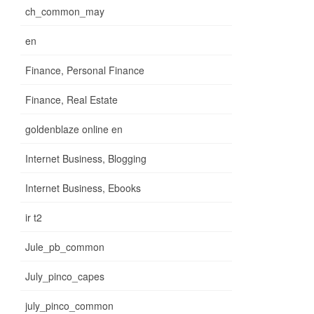
ch_common_may
en
Finance, Personal Finance
Finance, Real Estate
goldenblaze online en
Internet Business, Blogging
Internet Business, Ebooks
ir t2
Jule_pb_common
July_pinco_capes
july_pinco_common