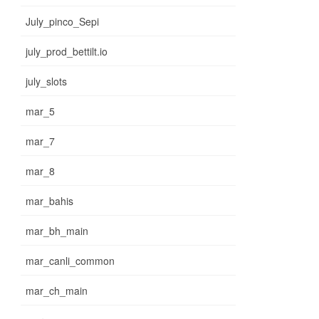
July_pinco_Sepi
july_prod_bettilt.io
july_slots
mar_5
mar_7
mar_8
mar_bahis
mar_bh_main
mar_canli_common
mar_ch_main