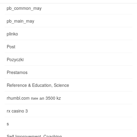
pb_common_may
pb_main_may
plinko
Post
Pozyczki
Prestamos
Reference & Education, Science
rhumbl.com пин ап 3500 kz
rx casino 3
s
Self Improvement, Coaching