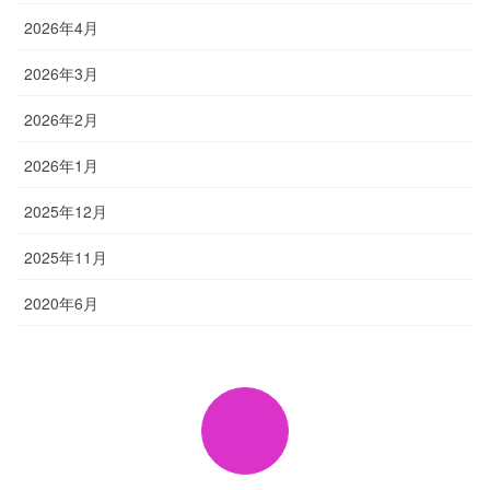
2026年4月
2026年3月
2026年2月
2026年1月
2025年12月
2025年11月
2020年6月