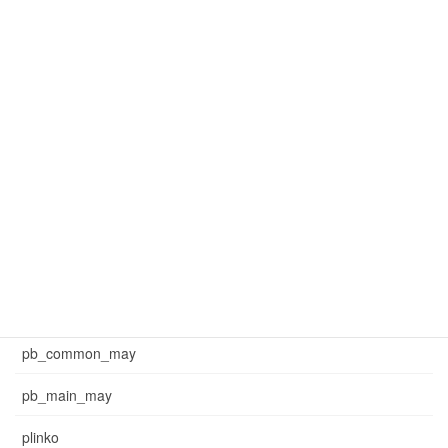
mar_common_1
mar_common_3
mar_pb_main
mar_sb_common
mar_sb_main
may_common_sb
may_main_sb
News
pb_common_may
pb_main_may
plinko