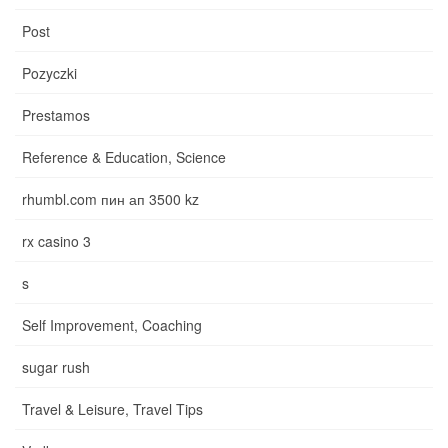
Post
Pozyczki
Prestamos
Reference & Education, Science
rhumbl.com пин ап 3500 kz
rx casino 3
s
Self Improvement, Coaching
sugar rush
Travel & Leisure, Travel Tips