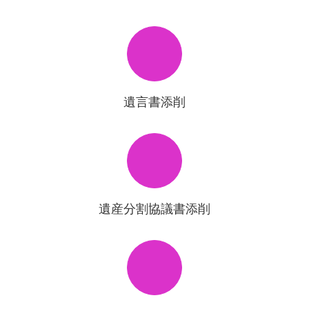
遺言書添削
遺産分割協議書添削