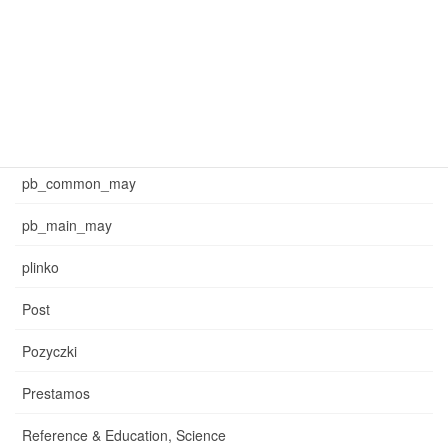
mar_sb_main
may_common_sb
may_main_sb
News
pb_common_may
pb_main_may
plinko
Post
Pozyczki
Prestamos
Reference & Education, Science