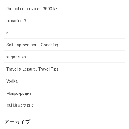
rhumbl.com пин ап 3500 kz
rx casino 3
s
Self Improvement, Coaching
sugar rush
Travel & Leisure, Travel Tips
Vodka
Микрокредит
無料相談ブログ
アーカイブ