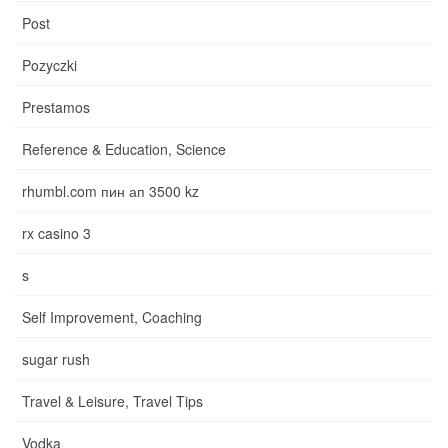
Post
Pozyczki
Prestamos
Reference & Education, Science
rhumbl.com пин ап 3500 kz
rx casino 3
s
Self Improvement, Coaching
sugar rush
Travel & Leisure, Travel Tips
Vodka