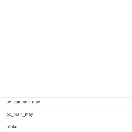
mar_common_1
mar_common_3
mar_pb_main
mar_sb_common
mar_sb_main
may_common_sb
may_main_sb
News
pb_common_may
pb_main_may
plinko