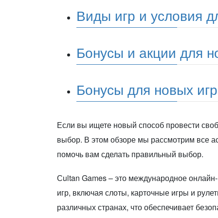
Виды игр и условия д
Бонусы и акции для н
Бонусы для новых игр
Если вы ищете новый способ провести своб
выбор. В этом обзоре мы рассмотрим все ас
помочь вам сделать правильный выбор.
Сultan Games – это международное онлайн-
игр, включая слоты, карточные игры и руле
различных странах, что обеспечивает безопа