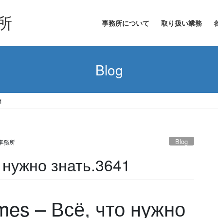
所
事務所について
取り扱い業務
Blog
1
Blog
事務所
 нужно знать.3641
mes – Всё, что нужно