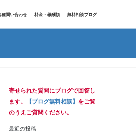
各種問い合わせ
料金・報酬額
無料相談ブログ
寄せられた質問にブログで回答し
ます。
【ブログ無料相談】
をご覧
のうえご質問ください。
最近の投稿