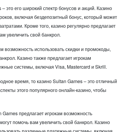
– это его широкий спектр бонусов и акций. Казино
роков, включая бездепозитный бонус, который может
атратами. Кроме того, казино регулярно предлагает
ам увеличить свой банкрол.
ам возможность использовать скидки и промокоды,
анкрол. Казино также предлагает игрокам
ные системы, включая Visa, Mastercard и Skrill.
одное время, то казино Sultan Games – это отличный
спекты этого популярного онлайн-казино, чтобы
an Games предлагает игрокам возможность
могут помочь вам увеличить свой банкрол. Казино
пользовать различные платежные системы, включая