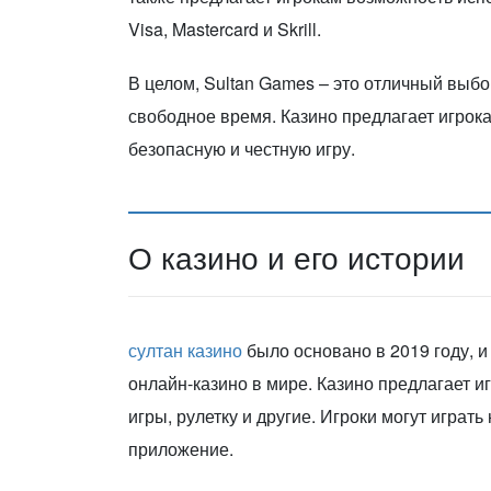
Visa, Mastercard и Skrill.
В целом, Sultan Games – это отличный выбо
свободное время. Казино предлагает игрока
безопасную и честную игру.
О казино и его истории
султан казино
было основано в 2019 году, и
онлайн-казино в мире. Казино предлагает и
игры, рулетку и другие. Игроки могут играт
приложение.