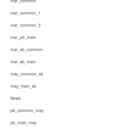
mar_common
mar_common_1
mar_common_3
mar_pb_main
mar_sb_common
mar_sb_main
may_common_sb
may_main_sb
News
pb_common_may
pb_main_may