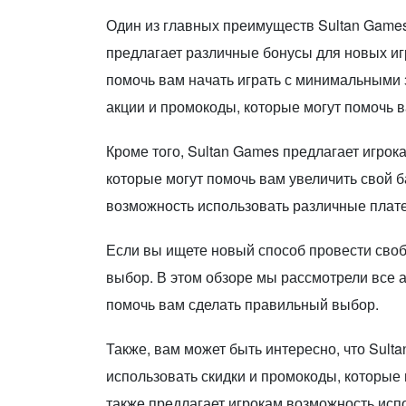
Один из главных преимуществ Sultan Games 
предлагает различные бонусы для новых иг
помочь вам начать играть с минимальными з
акции и промокоды, которые могут помочь в
Кроме того, Sultan Games предлагает игрок
которые могут помочь вам увеличить свой б
возможность использовать различные платеж
Если вы ищете новый способ провести своб
выбор. В этом обзоре мы рассмотрели все а
помочь вам сделать правильный выбор.
Также, вам может быть интересно, что Sult
использовать скидки и промокоды, которые 
также предлагает игрокам возможность ис