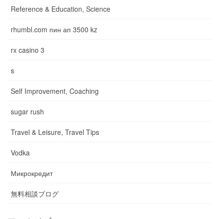
Reference & Education, Science
rhumbl.com пин ап 3500 kz
rx casino 3
s
Self Improvement, Coaching
sugar rush
Travel & Leisure, Travel Tips
Vodka
Микрокредит
無料相談ブログ