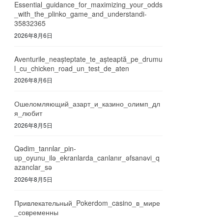
Essential_guidance_for_maximizing_your_odds
_with_the_plinko_game_and_understandi-
35832365
2026年8月6日
Aventurile_neașteptate_te_așteaptă_pe_drumu
l_cu_chicken_road_un_test_de_aten
2026年8月6日
Ошеломляющий_азарт_и_казино_олимп_дл
я_любит
2026年8月5日
Qədim_tanrılar_pin-
up_oyunu_ilə_ekranlarda_canlanır_əfsanəvi_q
azanclar_sə
2026年8月5日
Привлекательный_Pokerdom_casino_в_мире
_современны