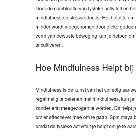
Door de combinatie van fysieke activiteit en 
mindfulness en stressreductie. Het helpt je om
minder wordt meegenomen door piekergedachten
vorm van bewuste beweging kan je helpen om je
te cultiveren.
Hoe Mindfulness Helpt bij
Mindfulness is de kunst van het volledig aanwe
regelmatig te oefenen met mindfulness, kun je
zonder erin meegezogen te worden. Dit helpt j
om er effectiever mee om te gaan. Spin maya b
omdat de fysieke activiteit je helpt om je te aa