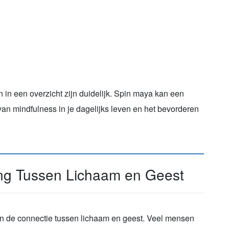
 in een overzicht zijn duidelijk. Spin maya kan een
 van mindfulness in je dagelijks leven en het bevorderen
ing Tussen Lichaam en Geest
van de connectie tussen lichaam en geest. Veel mensen