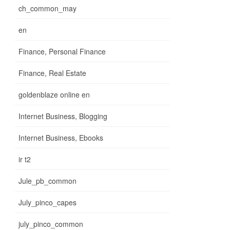
ch_common_may
en
Finance, Personal Finance
Finance, Real Estate
goldenblaze online en
Internet Business, Blogging
Internet Business, Ebooks
ir t2
Jule_pb_common
July_pinco_capes
july_pinco_common