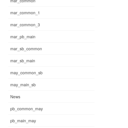
mar_common
mar_common_1
mar_common_3
mar_pb_main
mar_sb_common
mar_sb_main
may_common_sb
may_main_sb
News
pb_common_may
pb_main_may