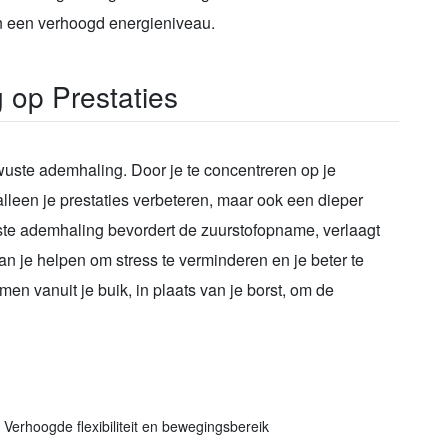
n een verhoogd energieniveau.
 op Prestaties
uste ademhaling. Door je te concentreren op je
alleen je prestaties verbeteren, maar ook een dieper
te ademhaling bevordert de zuurstofopname, verlaagt
an je helpen om stress te verminderen en je beter te
men vanuit je buik, in plaats van je borst, om de
Verhoogde flexibiliteit en bewegingsbereik