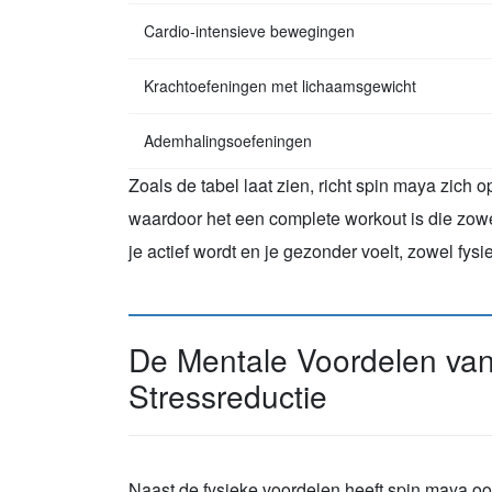
Cardio-intensieve bewegingen
Krachtoefeningen met lichaamsgewicht
Ademhalingsoefeningen
Zoals de tabel laat zien, richt spin maya zich 
waardoor het een complete workout is die zowe
je actief wordt en je gezonder voelt, zowel fysi
De Mentale Voordelen van
Stressreductie
Naast de fysieke voordelen heeft spin maya o