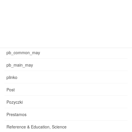
mar_sb_main
may_common_sb
may_main_sb
News
pb_common_may
pb_main_may
plinko
Post
Pozyczki
Prestamos
Reference & Education, Science