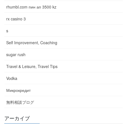
rhumbl.com пин ап 3500 kz
rx casino 3
s
Self Improvement, Coaching
sugar rush
Travel & Leisure, Travel Tips
Vodka
Микрокредит
無料相談ブログ
アーカイブ