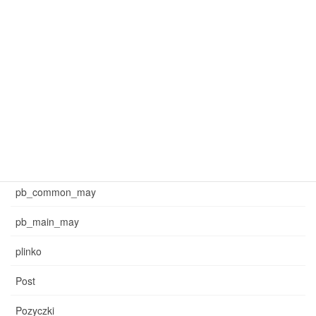
mar_pb_main
mar_sb_common
mar_sb_main
may_common_sb
may_main_sb
News
pb_common_may
pb_main_may
plinko
Post
Pozyczki