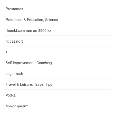
Prestamos
Reference & Education, Science
rhumbl.com пин ап 3500 kz
rx casino 3
s
Self Improvement, Coaching
sugar rush
Travel & Leisure, Travel Tips
Vodka
Микрокредит