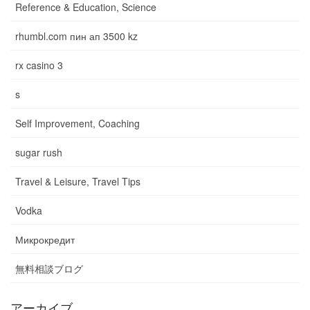
Reference & Education, Science
rhumbl.com пин ап 3500 kz
rx casino 3
s
Self Improvement, Coaching
sugar rush
Travel & Leisure, Travel Tips
Vodka
Микрокредит
無料相談ブログ
アーカイブ