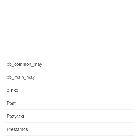
mar_sb_main
may_common_sb
may_main_sb
News
pb_common_may
pb_main_may
plinko
Post
Pozyczki
Prestamos