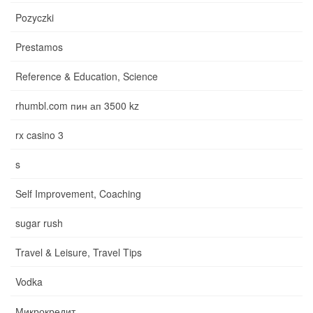
Pozyczki
Prestamos
Reference & Education, Science
rhumbl.com пин ап 3500 kz
rx casino 3
s
Self Improvement, Coaching
sugar rush
Travel & Leisure, Travel Tips
Vodka
Микрокредит