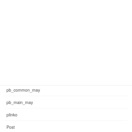
mar_common_3
mar_pb_main
mar_sb_common
mar_sb_main
may_common_sb
may_main_sb
News
pb_common_may
pb_main_may
plinko
Post