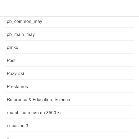
News
pb_common_may
pb_main_may
plinko
Post
Pozyczki
Prestamos
Reference & Education, Science
rhumbl.com пин ап 3500 kz
rx casino 3
s