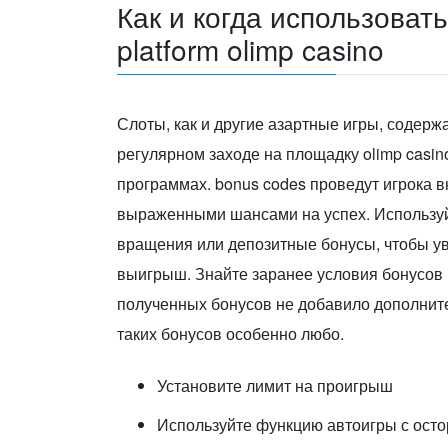
Как и когда использова
platform olimp casino
Слоты, как и другие азартные игры, содерж
регулярном заходе на площадку olimp casin
программах. bonus codes проведут игрока в
выраженными шансами на успех. Использу
вращения или депозитные бонусы, чтобы ув
выигрыш. Знайте заранее условия бонусов 
полученных бонусов не добавило дополнит
таких бонусов особенно любо.
Установите лимит на проигрыш
Используйте функцию автоигры с ост