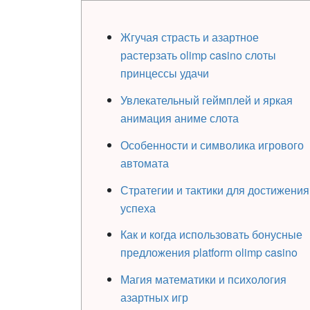
Жгучая страсть и азартное
растерзать olimp casino слоты
принцессы удачи
Увлекательный геймплей и яркая
анимация аниме слота
Особенности и символика игрового
автомата
Стратегии и тактики для достижения
успеха
Как и когда использовать бонусные
предложения platform olimp casino
Магия математики и психология
азартных игр