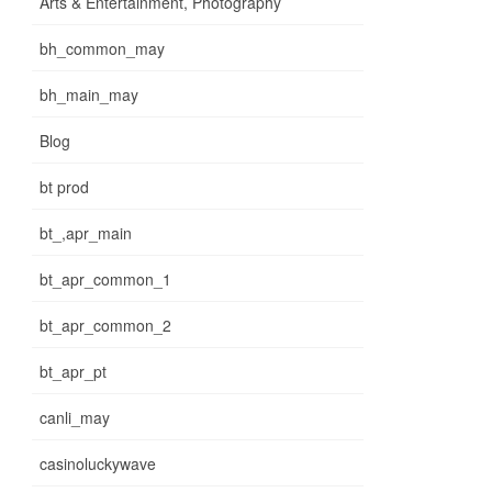
Arts & Entertainment, Photography
bh_common_may
bh_main_may
Blog
bt prod
bt_,apr_main
bt_apr_common_1
bt_apr_common_2
bt_apr_pt
canli_may
casinoluckywave