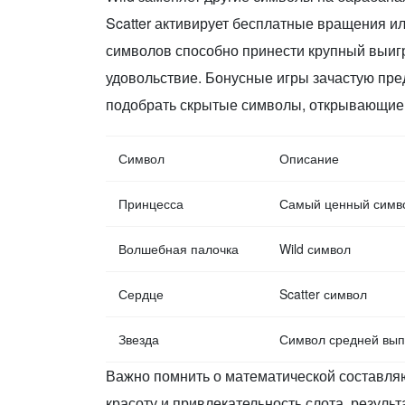
Scatter активирует бесплатные вращения ил
символов способно принести крупный выиг
удовольствие. Бонусные игры зачастую пре
подобрать скрытые символы, открывающие
Символ
Описание
Принцесса
Самый ценный симв
Волшебная палочка
Wild символ
Сердце
Scatter символ
Звезда
Символ средней вы
Важно помнить о математической составляю
красоту и привлекательность слота, резул