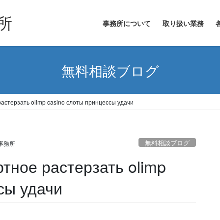
所
事務所について
取り扱い業務
無料相談ブログ
растерзать olimp casino слоты принцессы удачи
無料相談ブログ
事務所
ртное растерзать olimp
сы удачи