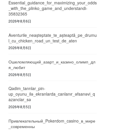
Essential_guidance_for_maximizing_your_odds
_with_the_plinko_game_and_understandi-
35832365
2026年8月6日
Aventurile_neașteptate_te_așteaptă_pe_drumu
l_cu_chicken_road_un_test_de_aten
2026年8月6日
Ошеломляющий_азарт_и_казино_олимп_дл
я_любит
2026年8月5日
Qədim_tanrılar_pin-
up_oyunu_ilə_ekranlarda_canlanır_əfsanəvi_q
azanclar_sə
2026年8月5日
Привлекательный_Pokerdom_casino_в_мире
_современны