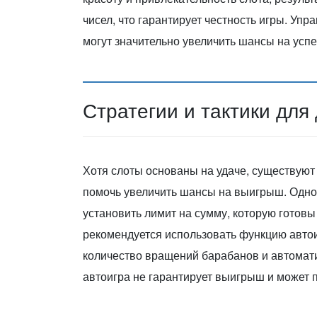
чисел, что гарантирует честность игры. Упр
могут значительно увеличить шансы на успе
Стратегии и тактики для
Хотя слоты основаны на удаче, существуют 
помочь увеличить шансы на выигрыш. Одно
установить лимит на сумму, которую готовы 
рекомендуется использовать функцию автои
количество вращений барабанов и автоматич
автоигра не гарантирует выигрыш и может п