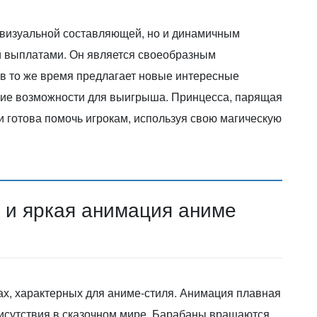
о визуальной составляющей, но и динамичным
и выплатами. Он является своеобразным
 в то же время предлагает новые интересные
щие возможности для выигрыша. Принцесса, парящая
и готова помочь игрокам, используя свою магическую
 и яркая анимация аниме
х, характерных для аниме-стиля. Анимация плавная
исутствия в сказочном мире. Барабаны вращаются