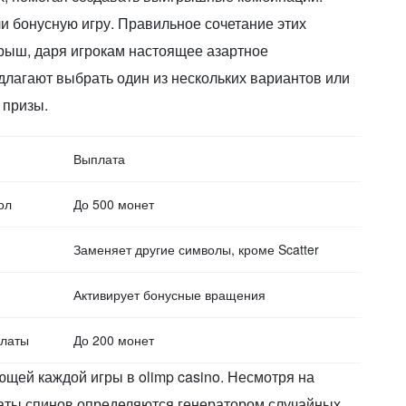
и бонусную игру. Правильное сочетание этих
рыш, даря игрокам настоящее азартное
длагают выбрать один из нескольких вариантов или
 призы.
Выплата
ол
До 500 монет
Заменяет другие символы, кроме Scatter
Активирует бонусные вращения
платы
До 200 монет
щей каждой игры в olimp casino. Несмотря на
ьтаты спинов определяются генератором случайных