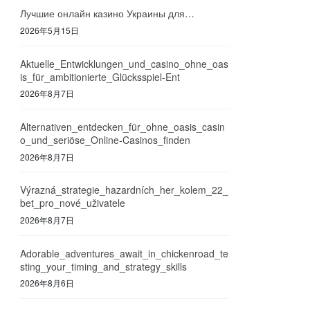
Лучшие онлайн казино Украины для…
2026年5月15日
Aktuelle_Entwicklungen_und_casino_ohne_oas
is_für_ambitionierte_Glücksspiel-Ent
2026年8月7日
Alternativen_entdecken_für_ohne_oasis_casin
o_und_seriöse_Online-Casinos_finden
2026年8月7日
Výrazná_strategie_hazardních_her_kolem_22_
bet_pro_nové_uživatele
2026年8月7日
Adorable_adventures_await_in_chickenroad_te
sting_your_timing_and_strategy_skills
2026年8月6日