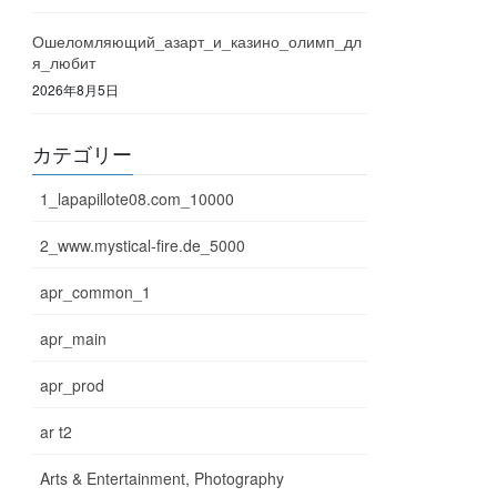
Ошеломляющий_азарт_и_казино_олимп_дл
я_любит
2026年8月5日
カテゴリー
1_lapapillote08.com_10000
2_www.mystical-fire.de_5000
apr_common_1
apr_main
apr_prod
ar t2
Arts & Entertainment, Photography