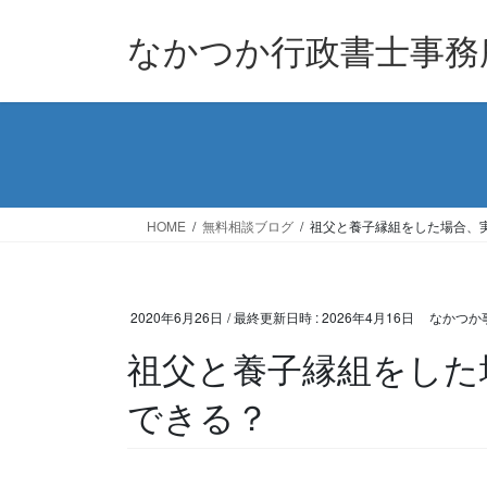
コ
ナ
なかつか行政書士事務
ン
ビ
テ
ゲ
ン
ー
ツ
シ
へ
ョ
ス
ン
キ
に
ッ
移
HOME
無料相談ブログ
祖父と養子縁組をした場合、
プ
動
2020年6月26日
/ 最終更新日時 :
2026年4月16日
なかつか
祖父と養子縁組をした
できる？