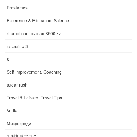
Prestamos
Reference & Education, Science
rhumbl.com пин ап 3500 kz
rx casino 3
s
Self Improvement, Coaching
sugar rush
Travel & Leisure, Travel Tips
Vodka
Микрокредит
無料相談ブログ