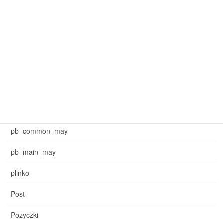
mar_pb_main
mar_sb_common
mar_sb_main
may_common_sb
may_main_sb
News
pb_common_may
pb_main_may
plinko
Post
Pozyczki