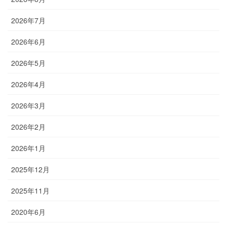
2026年7月
2026年6月
2026年5月
2026年4月
2026年3月
2026年2月
2026年1月
2025年12月
2025年11月
2020年6月