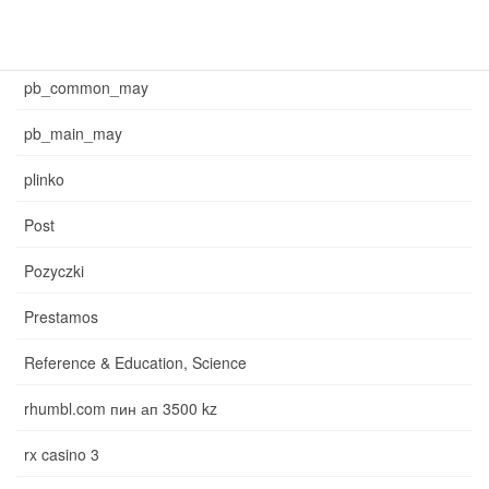
News
pb_common_may
pb_main_may
plinko
Post
Pozyczki
Prestamos
Reference & Education, Science
rhumbl.com пин ап 3500 kz
rx casino 3