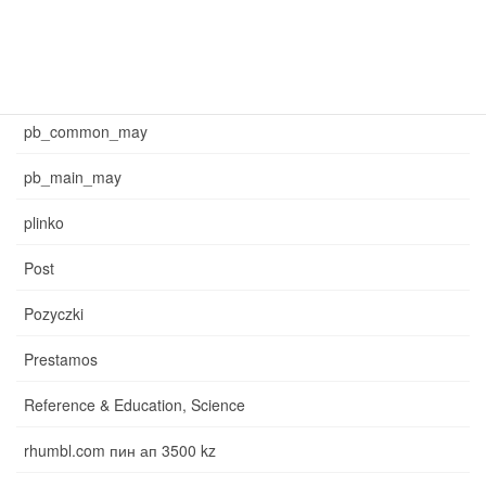
may_main_sb
News
pb_common_may
pb_main_may
plinko
Post
Pozyczki
Prestamos
Reference & Education, Science
rhumbl.com пин ап 3500 kz