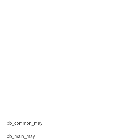
mar_common
mar_common_1
mar_common_3
mar_pb_main
mar_sb_common
mar_sb_main
may_common_sb
may_main_sb
News
pb_common_may
pb_main_may