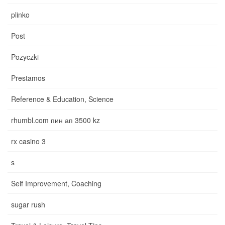
plinko
Post
Pozyczki
Prestamos
Reference & Education, Science
rhumbl.com пин ап 3500 kz
rx casino 3
s
Self Improvement, Coaching
sugar rush