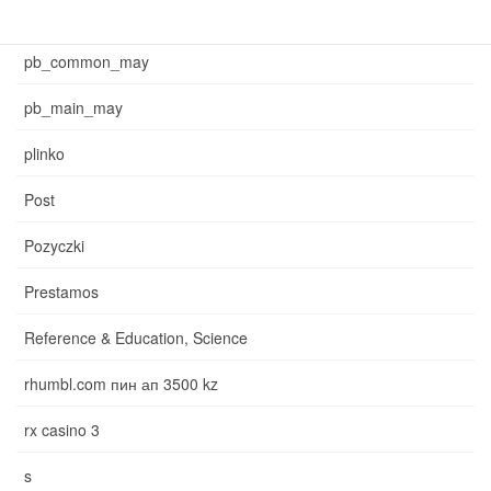
News
pb_common_may
pb_main_may
plinko
Post
Pozyczki
Prestamos
Reference & Education, Science
rhumbl.com пин ап 3500 kz
rx casino 3
s