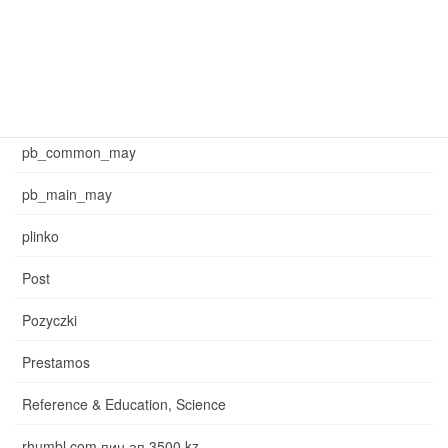
may_common_sb
may_main_sb
News
pb_common_may
pb_main_may
plinko
Post
Pozyczki
Prestamos
Reference & Education, Science
rhumbl.com пин ап 3500 kz