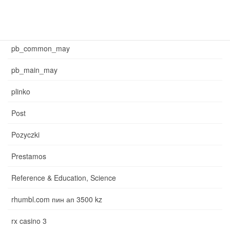
may_main_sb
News
pb_common_may
pb_main_may
plinko
Post
Pozyczki
Prestamos
Reference & Education, Science
rhumbl.com пин ап 3500 kz
rx casino 3