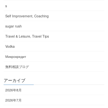
s
Self Improvement, Coaching
sugar rush
Travel & Leisure, Travel Tips
Vodka
Микрокредит
無料相談ブログ
アーカイブ
2026年8月
2026年7月