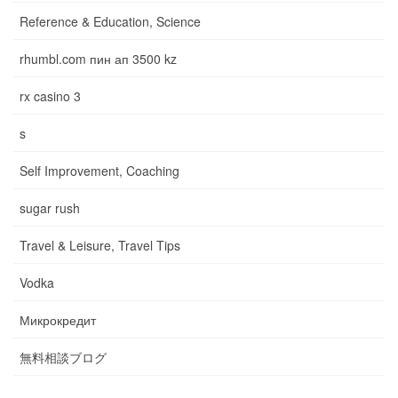
Reference & Education, Science
rhumbl.com пин ап 3500 kz
rx casino 3
s
Self Improvement, Coaching
sugar rush
Travel & Leisure, Travel Tips
Vodka
Микрокредит
無料相談ブログ