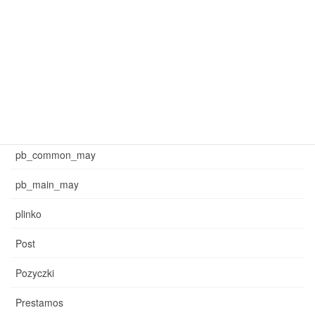
mar_sb_common
mar_sb_main
may_common_sb
may_main_sb
News
pb_common_may
pb_main_may
plinko
Post
Pozyczki
Prestamos